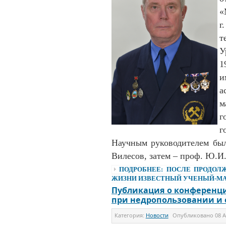
«
г
т
У
1
и
м
г
г
Научным руководителем был 
Вилесов, затем – проф. Ю.И
ПОДРОБНЕЕ: ПОСЛЕ ПРОДОЛЖИ
ЖИЗНИ ИЗВЕСТНЫЙ УЧЕНЫЙ-МАР
Публикация о конференц
при недропользовании и 
Категория:
Новости
Опубликовано
08 А