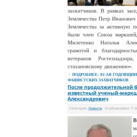
захватчиков. В рамках зас
Землячества Петр Иванович
Землячества за активную 
были член Союза маркшей
Милетенко Наталья Алек
грамотой и благодарност
ветеранов Ростехнадзор
стахановскому движению».
ПОДРОБНЕЕ: 82-АЯ ГОДОВЩИ
ФАШИСТСКИХ ЗАХВАТЧИКОВ
После продолжительной бо
известный ученый-маркш
Александрович
Категория:
Новости
Опубликовано
11 А
В
м
о