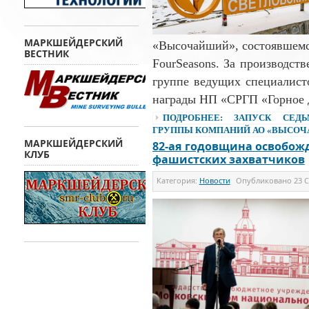
МАРКШЕЙДЕРСКИЙ
«Высочайший», состоявшемся
ВЕСТНИК
FourSeasons. За производст
группе ведущих специалис
награды НП «СРГП «Горное 
ПОДРОБНЕЕ: ЗАПУСК СЕД
ГРУППЫ КОМПАНИЙ АО «ВЫСО
МАРКШЕЙДЕРСКИЙ
82-ая годовщина освобож
КЛУБ
фашистских захватчиков
Категория:
Новости
Опубликовано
23 