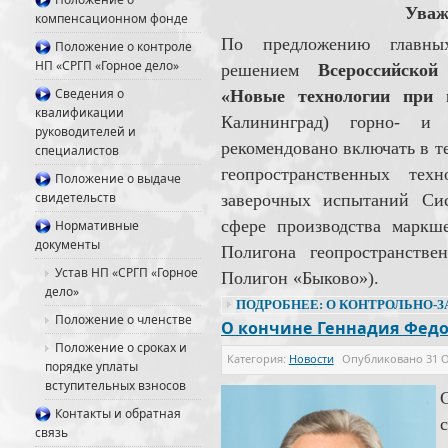
Уваж
компенсационном фонде
По предложению главны
Положение о контроле
НП «СРГП «Горное дело»
решением
Всероссийской
Сведения о
«Новые технологии при н
квалификации
Калининград) горно- и 
руководителей и
рекомендовано включать в т
специалистов
геопространственных тех
Положение о выдаче
свидетельств
заверочных испытаний Си
сфере производства маркш
Нормативные
документы
Полигона геопространстве
Устав НП «СРГП «Горное
Полигон «Быково»).
дело»
ПОДРОБНЕЕ: О КОНТРОЛЬНО-
Положение о членстве
О кончине Геннадия Фед
Положение о сроках и
Категория:
Новости
Опубликовано
31 
порядке уплаты
вступительных взносов
Контакты и обратная
связь