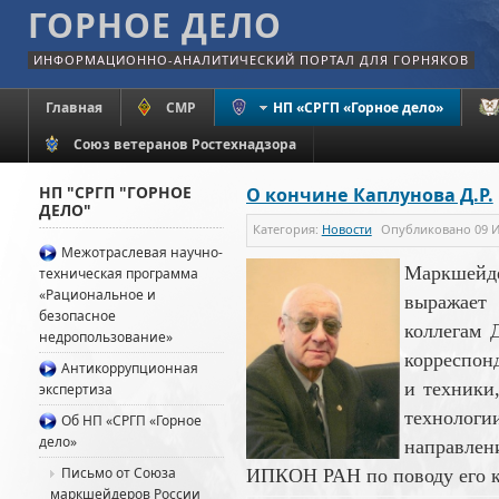
ГОРНОЕ ДЕЛО
ИНФОРМАЦИОННО-АНАЛИТИЧЕСКИЙ ПОРТАЛ ДЛЯ ГОРНЯКОВ
Главная
СМР
НП «СРГП «Горное дело»
Союз ветеранов Ростехнадзора
НП "СРГП "ГОРНОЕ
О кончине Каплунова Д.Р.
ДЕЛО"
Категория:
Новости
Опубликовано
09 
Межотраслевая научно-
Маркшейде
техническая программа
«Рациональное и
выражает
безопасное
коллегам 
недропользование»
корреспон
Антикоррупционная
и техники
экспертиза
техноло
Об НП «СРГП «Горное
дело»
направле
Письмо от Союза
ИПКОН РАН по поводу его 
маркшейдеров России