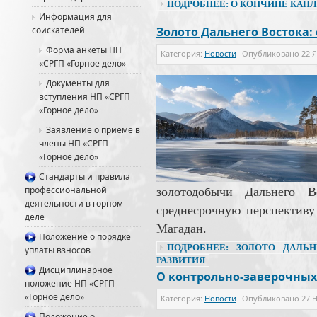
ПОДРОБНЕЕ: О КОНЧИНЕ КАПЛУ
Информация для
соискателей
Золото Дальнего Востока:
Форма анкеты НП
Категория:
Новости
Опубликовано
22 
«СРГП «Горное дело»
Документы для
вступления НП «СРГП
«Горное дело»
Заявление о приеме в
члены НП «СРГП
«Горное дело»
Стандарты и правила
профессиональной
золотодобычи Дальнего 
деятельности в горном
среднесрочную перспективу
деле
Магадан.
Положение о порядке
ПОДРОБНЕЕ: ЗОЛОТО ДАЛЬН
уплаты взносов
РАЗВИТИЯ
Дисциплинарное
О контрольно-заверочны
положение НП «СРГП
«Горное дело»
Категория:
Новости
Опубликовано
27 
Положение о