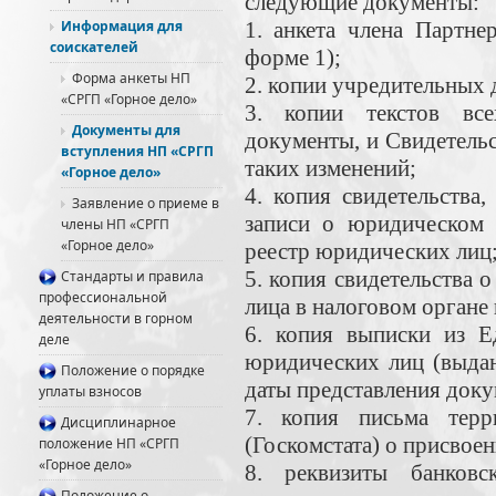
следующие документы:
Информация для
1. анкета члена Партне
соискателей
форме 1);
Форма анкеты НП
2. копии учредительных 
«СРГП «Горное дело»
3. копии текстов вс
Документы для
документы, и Свидетельс
вступления НП «СРГП
таких изменений;
«Горное дело»
4. копия свидетельства
Заявление о приеме в
записи о юридическом 
члены НП «СРГП
«Горное дело»
реестр юридических лиц
5. копия свидетельства 
Стандарты и правила
профессиональной
лица в налоговом органе
деятельности в горном
6. копия выписки из Е
деле
юридических лиц (выдан
Положение о порядке
даты представления доку
уплаты взносов
7. копия письма терри
Дисциплинарное
(Госкомстата) о присвоен
положение НП «СРГП
«Горное дело»
8. реквизиты банков
Положение о