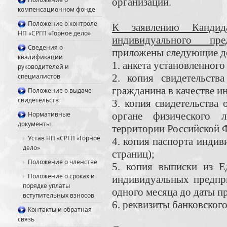
организации.
компенсационном фонде
Положение о контроле
К заявлению Кандид
НП «СРГП «Горное дело»
индивидуального пред
Сведения о
приложены следующие д
квалификации
1. анкета установленного
руководителей и
специалистов
2. копия свидетельств
гражданина в качестве и
Положение о выдаче
свидетельств
3. копия свидетельства 
Нормативные
органе физического 
документы
территории Российской 
Устав НП «СРГП «Горное
4. копия паспорта индив
дело»
страниц);
Положение о членстве
5. копия выписки из Е
Положение о сроках и
индивидуальных предпр
порядке уплаты
одного месяца до даты п
вступительных взносов
6. реквизиты банковского
Контакты и обратная
связь