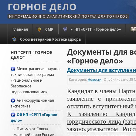
ГОРНОЕ ДЕЛО
ИНФОРМАЦИОННО-АНАЛИТИЧЕСКИЙ ПОРТАЛ ДЛЯ ГОРНЯКОВ
Главная
СМР
НП «СРГП «Горное дело»
Союз ветеранов Ростехнадзора
Документы для в
НП "СРГП "ГОРНОЕ
ДЕЛО"
«Горное дело»
Межотраслевая научно-
Документы для вступления
техническая программа
Категория:
Новости
Опубликовано
25 
«Рациональное и
безопасное
Кандидат в члены Партн
недропользование»
заявление с приложен
Антикоррупционная
оплатить вступительный 
экспертиза
К заявлению Кандид
Об НП «СРГП «Горное
дело»
юридического лица (заре
законодательством Рос
Письмо от Союза
маркшейдеров России