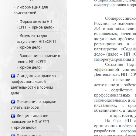
Информация для
соискателей
Форма анкеты НП
«СРГП «Горное дело»
Документы для
вступления НП «СРГП
«Горное дело»
Заявление о приеме в
члены НП «СРГП
«Горное дело»
Стандарты и правила
профессиональной
деятельности в горном
деле
Положение о порядке
уплаты взносов
Дисциплинарное
положение НП «СРГП
«Горное дело»
Положение о