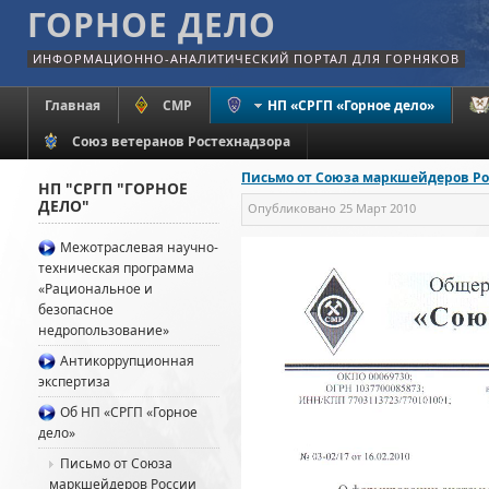
ГОРНОЕ ДЕЛО
ИНФОРМАЦИОННО-АНАЛИТИЧЕСКИЙ ПОРТАЛ ДЛЯ ГОРНЯКОВ
Главная
СМР
НП «СРГП «Горное дело»
Союз ветеранов Ростехнадзора
Письмо от Союза маркшейдеров Р
НП "СРГП "ГОРНОЕ
ДЕЛО"
Опубликовано
25 Март 2010
Межотраслевая научно-
техническая программа
«Рациональное и
безопасное
недропользование»
Антикоррупционная
экспертиза
Об НП «СРГП «Горное
дело»
Письмо от Союза
маркшейдеров России