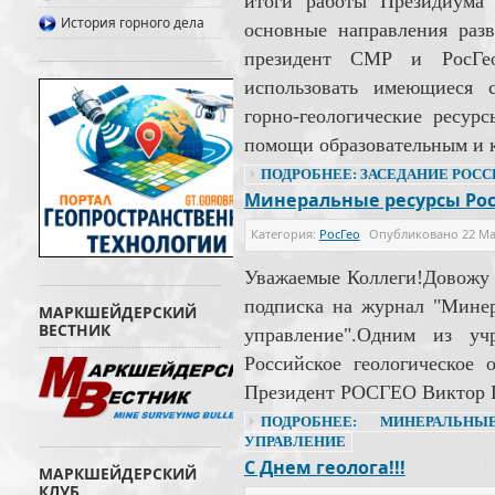
итоги работы Президиума
История горного дела
основные направления разв
президент СМР и РосГе
использовать имеющиеся 
горно-геологические ресу
помощи образовательным и 
ПОДРОБНЕЕ: ЗАСЕДАНИЕ РОС
Минеральные ресурсы Рос
Категория:
РосГео
Опубликовано
22 Ма
Уважаемые Коллеги!Довожу 
подписка на журнал "Мине
МАРКШЕЙДЕРСКИЙ
ВЕСТНИК
управление".Одним из учр
Российское геологическое 
Президент РОСГЕО Виктор 
ПОДРОБНЕЕ: МИНЕРАЛЬН
УПРАВЛЕНИЕ
С Днем геолога!!!
МАРКШЕЙДЕРСКИЙ
КЛУБ