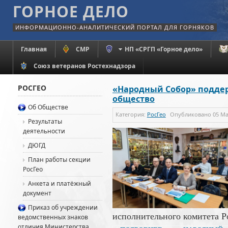
ГОРНОЕ ДЕЛО
ИНФОРМАЦИОННО-АНАЛИТИЧЕСКИЙ ПОРТАЛ ДЛЯ ГОРНЯКОВ
Главная
СМР
НП «СРГП «Горное дело»
Союз ветеранов Ростехнадзора
РОСГЕО
«Народный Собор» поддер
общество
Об Обществе
Категория:
РосГео
Опубликовано
05 Ма
Результаты
деятельности
ДЮГД
План работы секции
РосГео
Анкета и платёжный
документ
Приказ об учреждении
исполнительного комитета Р
ведомственных знаков
отличия Министерства