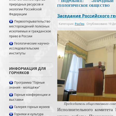
ПОДРОБНЕЕ: «НАРОДНЫ
природных ресурсов и
ГЕОЛОГИЧЕСКОЕ ОБЩЕСТВО
экологии Российской
Федерации
Заседание Российского г
Первооткрывательство
Категория:
РосГео
Опубликовано
19 Де
месторождений полезных
ископаемых и гражданское
право в России
Геологические научно-
исследовательские
институты
ИНФОРМАЦИЯ ДЛЯ
ГОРНЯКОВ
Программа "Горные
знания - молодёжи"
Горные конференции и
выставки
Председатель общественного сове
Галерея горных музеев
Исполнительного комитета
Горняки и культура