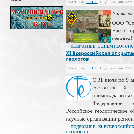
Категория:
РосГео
Опубликовано
30 Ма
Уважаемы
ООО "Сою
Вас с п
геолога
!!
ПОДРОБНЕЕ: С ДНЕМ ГЕОЛОГА!!
XI Всероссийская открыт
геологов
Категория:
РосГео
Опубликовано
29 Ма
С 31 июля по 9 а
состоится XI 
олимпиада юных 
Федеральное 
Российское геологическое 
научные организации регион
ПОДРОБНЕЕ: XI ВСЕРОССИЙ
ГЕОЛОГОВ