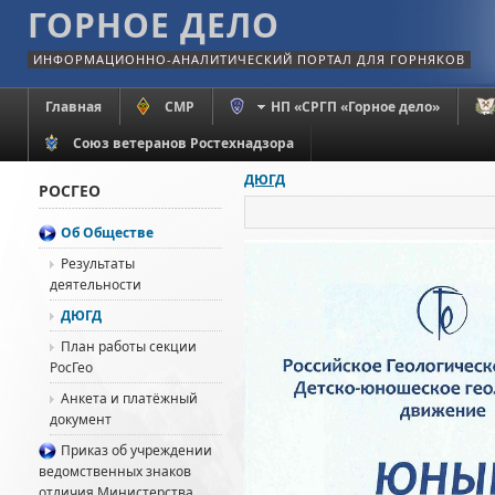
ГОРНОЕ ДЕЛО
ИНФОРМАЦИОННО-АНАЛИТИЧЕСКИЙ ПОРТАЛ ДЛЯ ГОРНЯКОВ
Главная
СМР
НП «СРГП «Горное дело»
Союз ветеранов Ростехнадзора
ДЮГД
РОСГЕО
Об Обществе
Результаты
деятельности
ДЮГД
План работы секции
РосГео
Анкета и платёжный
документ
Приказ об учреждении
ведомственных знаков
отличия Министерства