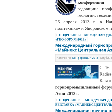
конференция 
годовщине проф
геологии, геодез
26 апреля 2013 г. в Нац
політехніка» и Яворовском п
ПОДРОБНЕЕ: МЕЖДУНАРОДН
«ГЕОФОРУМ-2013»
Международный горнопр
«Майнекс Центральная Аз
Категория:
Конференции 2013
Опубли
С 16 
Radis
Каза
горнопромышленный форум
Азия 2013»
.
ПОДРОБНЕЕ: МЕЖДУНАРО
ВЫСТАВКА «МАЙНЕКС ЦЕНТРАЛЬН
Международная научно-пр