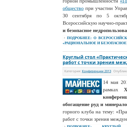
горной промышленности
«Г
общество
при участии Управ
30 сентября по 5 октяб
Всероссийскую научно-пра
и безопасное недропользов
ПОДРОБНЕЕ: О ВСЕРОССИЙС
«РАЦИОНАЛЬНОЕ И БЕЗОПАСНОЕ
Круглый стол «Практичес
работ с точки зрения ме
Категория:
Конференции 2013
Опубли
14 мая 20
рамках
конференц
обогащение руд и минерал
горного клуба на тему: «Пр
работ с точки зрения между
ПОДРОБНЕЕ: КРУГЛЫЙ