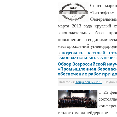
Союз марк
«Татнефт
Федеральным
марта 2013 года круглый с
законодательная база пр
повышение геодинамическ
месторождений углеводородн
ПОДРОБНЕЕ: КРУГЛЫЙ СТО
ЗАКОНОДАТЕЛЬНАЯ БАЗА ПРОИЗВ
Обзор Всероссийской нау
«Промышленная безопасн
обеспечение работ при д
Категория:
Конференции 2013
Опубли
С 25 фев
состояла
конфере
геолого-маркшейдерско