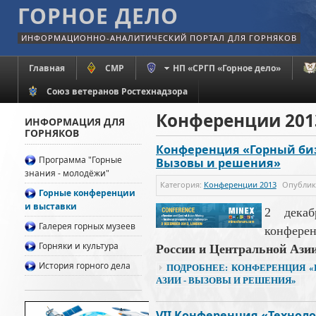
ГОРНОЕ ДЕЛО
ИНФОРМАЦИОННО-АНАЛИТИЧЕСКИЙ ПОРТАЛ ДЛЯ ГОРНЯКОВ
Главная
СМР
НП «СРГП «Горное дело»
Союз ветеранов Ростехнадзора
Конференции 201
ИНФОРМАЦИЯ ДЛЯ
ГОРНЯКОВ
Конференция «Горный биз
Программа "Горные
Вызовы и решения»
знания - молодёжи"
Категория:
Конференции 2013
Опубли
Горные конференции
и выставки
2 декаб
Галерея горных музеев
конфер
Горняки и культура
России и Центральной Ази
История горного дела
ПОДРОБНЕЕ: КОНФЕРЕНЦИЯ «
АЗИИ - ВЫЗОВЫ И РЕШЕНИЯ»
VII Конференция «Технол