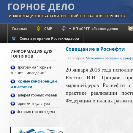
ГОРНОЕ ДЕЛО
ИНФОРМАЦИОННО-АНАЛИТИЧЕСКИЙ ПОРТАЛ ДЛЯ ГОРНЯКОВ
Главная
СМР
НП «СРГП «Горное дело»
Союз ветеранов Ростехнадзора
Совещание в Роснефти
ИНФОРМАЦИЯ ДЛЯ
ГОРНЯКОВ
Категория:
Материалы заседаний, конф
Программа "Горные
20 января 2016 года исполн
знания - молодёжи"
России В.В. Грицков пр
Горные конференции
маркшейдеров Роснефти с
и выставки
практике реализации пост
Галерея горных музеев
Федерации о планах развития
Горняки и культура
История горного дела