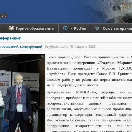
КОВ
Горное образование
РосГео
Союз ветерано
онференции
 заседаний, конференций
Опубликовано
15 Февраль 2026
Союз маркшейдеров России принял участие в
практической конференции «Геодезия. Маркше
Навигация»
, прошедшей в Москве 12-13.02
«АртКорт». Вице-президент Союза В.В. Грицко
Союзом работу по развитию нормативно-методи
маркшейдерской деятельности.
Представители МИИГАиКа, ведущих постав
продуктов, приборов и технологий в области полу
геопространственных данных поделились
достижениями, обсудили имеющиеся проблемны
организатор конференции генеральный дире
Инструмент» Божченко Галина Геннадиевна за бо
продвижение геопространственных технол
промышленность была награждена почетной грам