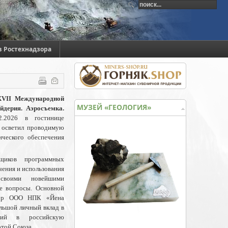
в Ростехнадзора
XVII Международной
МУЗЕЙ «ГЕОЛОГИЯ»
йдерия. Аэросъемка.
.2026 в гостинице
в осветил проводимую
ческого обеспечения
щиков программных
чения и использования
 своими новейшими
е вопросы. Основной
ктор ООО НПК «Йена
льшой личный вклад в
огий в российскую
отой Союза.