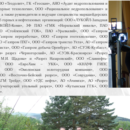
О «Теодолит», ГК «Геоскан», АНО «Аудит недропользования и
орные технологии», ООО «Рациональное недропользование» и
 а также руководители и ведущие специалисты маркшейдерских
жб горных и нефтегазовых организаций: ООО «ЛУКОЙЛ-Западная
КОЙЛ-Коми», ЗФ ПАО «ГМК «Норильский никель», ПАО
 АО «Стойленский ГОК», ПАО «Уралкалий», ООО «Газпром
азпром переработка», ООО «Газпром геотехнологии», ООО
О «Газпром ПХГ», ООО «Газпром трансгаз Ухта», АО «Газпром
листа», ООО «Газпром добыча Оренбург», АО «СУЭК-Кузбасс»,
» разрез «Черногорский», АО «СУЭК-Красноярск» «Разрез
 М.И. Щадова» и «Разрез Назаровский», ООО «Славнефть-
егаз», ООО «ЕвроХим – УКК», ООО «КНАУФ ГИПС
 ООО «Омолонская золоторудная компания», ООО
ООО «Восточно-Бейский разрез», ООО «Соврудник», ООО
М Трейд», ООО «УДС нефть», АО «Ачимгаз», АО «Разрез
Лучегорский угольный разрез», ООО «Кутынская ГГК», ООО
».