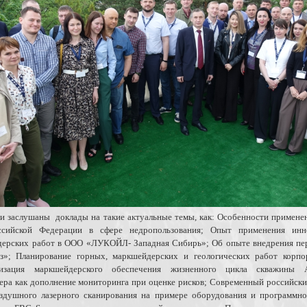
ли заслушаны доклады на такие актуальные темы, как: Особенности примене
оссийской Федерации в сфере недропользования; Опыт применения ин
ерских работ в ООО «ЛУКОЙЛ- Западная Сибирь»; Об опыте внедрения пе
з»; Планирование горных, маркшейдерских и геологических работ кор
низация маркшейдерского обеспечения жизненного цикла скважины 
ера как дополнение мониторинга при оценке рисков; Современный российски
оздушного лазерного сканирования на примере оборудования и программн