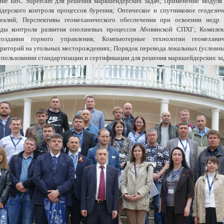
ние БВС Supercam для решения маркшейдерских задач; Применение модуля
дерского контроля процессов бурения; Оптическое и спутниковое геодезич
еалий; Перспективы геомеханического обеспечения при освоении недр 
ды контроля развития оползневых процессов Абовянской СПХГ; Комплек
оздании горного управления; Компьютерные технологии геомеханич
риторий на угольных месторождениях; Порядок перевода локальных (условных
спользовании стандартизации и сертификации для решения маркшейдерских за