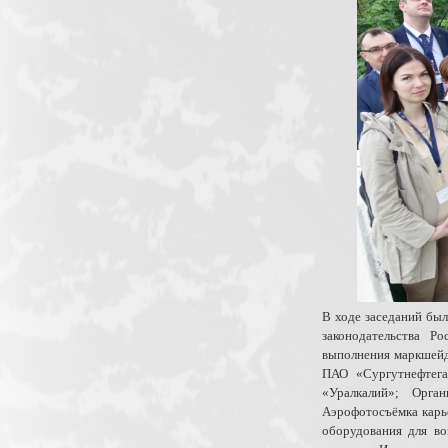
В ходе заседаний бы
законодательства Р
выполнения маркшейд
ПАО «Сургутнефтега
«Уралкалий»; Орга
Аэрофотосъёмка карь
оборудования для в