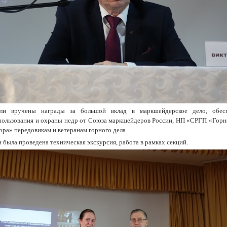
и вручены награды за большой вклад в маркшейдерское дело, обеспе
пользования и охраны недр от Союза маркшейдеров России, НП «СРГП «Гор
ора» передовикам и ветеранам горного дела.
 была проведена техническая экскурсия, работа в рамках секций.