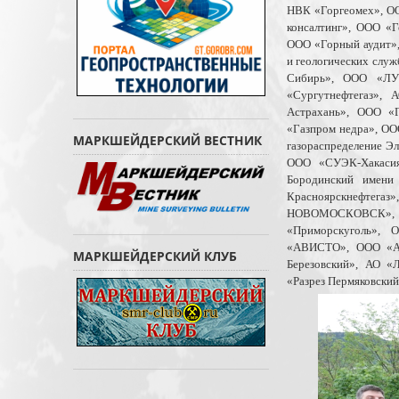
НВК «Горгеомех», ОО
консалтинг», ООО «Г
ООО «Горный аудит»,
и геологических слу
Сибирь», ООО «ЛУ
«Сургутнефтегаз»,
Астрахань», ООО «Г
«Газпром недра», ОО
МАРКШЕЙДЕРСКИЙ ВЕСТНИК
газораспределение Э
ООО «СУЭК-Хакасия
Бородинский имени
Красноярскнефт
НОВОМОСКОВСК»,
«Приморскуголь», 
«АВИСТО», ООО «АГ
МАРКШЕЙДЕРСКИЙ КЛУБ
Березовский», АО «
«Разрез Пермяковский