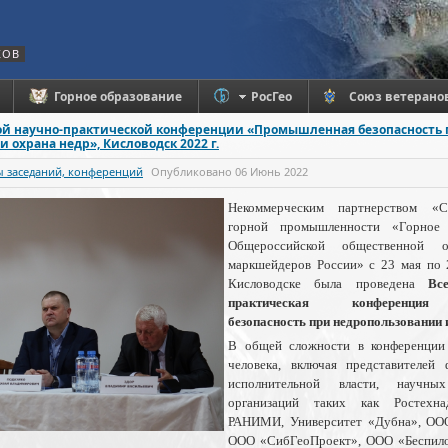
КОВ
Горное образование
РосГео
Союз ветерано
ой научно-практической конференции «Промышленная безопасность
 охрана недр», Кисловодск 2022 г.
 заседаний, конференций
Опубликовано
06 Июнь 2022
Некоммерческим партнерством «С
горной промышленности «Горное
Общероссийской общественной о
маркшейдеров России» с 23 мая по 2
Кисловодске была проведена
Вс
практическая конференция
безопасность при недропользовании 
В общей сложности в конференции
человека, включая представителей 
исполнительной власти, научн
организаций таких как Ростехн
РАНИМИ, Университет «Дубна», ОО
ООО «СибГеоПроект», ООО «Беспил