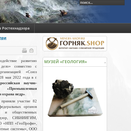
в Ростехнадзора
 при
одействие развитию
МУЗЕЙ «ГЕОЛОГИЯ»
 дело» совместно с
рганизацией «Союз
8 мая 2022 года в г.
ероссийская научно-
 «Промышленная
и охрана недр»
.
 приняли участие 82
федеральных органов
ых и общественных
адзор, СИБНИИГИМ,
О «НПП «ГеоПрофи»,
отные системы»,
ООО