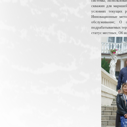
системы; Использова
скважин для маркшей
условиях текущих р
Инновационные мето
обслуживание; О с
подрабатываемых тер
статус местных; Об и