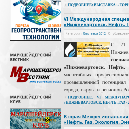
ПОДРОБНЕЕ: ВЫСТАВКА: «ГОР
VI Международная специ
«Нижневартовск. Нефть. Га
Категория:
Выставки 2012
Опубликова
С 21 
Нижнев
МАРКШЕЙДЕРСКИЙ
ВЕСТНИК
спец
«Нижневартовск. Нефть. 
масштабных профессионал
промышленный потенциал и
города, округа и регионов Ро
МАРКШЕЙДЕРСКИЙ
ПОДРОБНЕЕ: VI МЕЖДУНАР
КЛУБ
«НИЖНЕВАРТОВСК. НЕФТЬ. ГАЗ - 
Вторая Межрегиональная
«Нефть. Газ. Экология. Эн