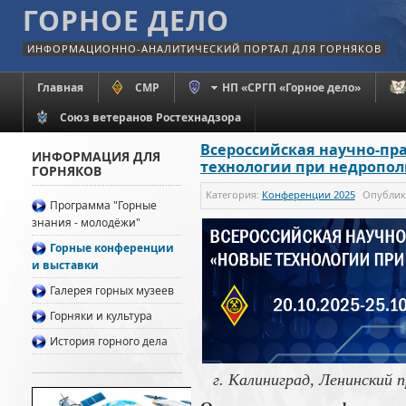
ГОРНОЕ ДЕЛО
ИНФОРМАЦИОННО-АНАЛИТИЧЕСКИЙ ПОРТАЛ ДЛЯ ГОРНЯКОВ
Главная
СМР
НП «СРГП «Горное дело»
Союз ветеранов Ростехнадзора
Всероссийская научно-пр
ИНФОРМАЦИЯ ДЛЯ
технологии при недропо
ГОРНЯКОВ
Категория:
Конференции 2025
Опубли
Программа "Горные
знания - молодёжи"
Горные конференции
и выставки
Галерея горных музеев
Горняки и культура
История горного дела
г. Калиниград, Ленинский 