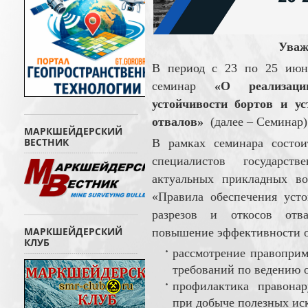
Уваж
В период с 23 по 25 июня
семинар
«О реализац
устойчивости бортов и ус
отвалов»
(далее – Семинар)
МАРКШЕЙДЕРСКИЙ
ВЕСТНИК
В рамках семинара состои
специалистов государст
актуальных прикладных в
«Правила обеспечения усто
разрезов и откосов отва
МАРКШЕЙДЕРСКИЙ
повышение эффективности о
КЛУБ
рассмотрение правоприм
требований по ведению 
профилактика правона
при добыче полезных ис