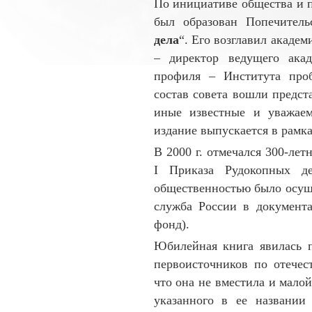
По инициативе общества и пр
был об­ра­зован По­печител
дела
“. Его возглавил ака­де
– директор ведущего ака­
профиля – Ин­сти­тута пр
состав совета вошли предст
иные из­вест­ные и уважа
издание выпускается в рамка
В 2000 г. отмечался 300-лет
I Приказа Ру­докопных де
обществен­ностью было осуще
служба Рос­сии в документа
фонд).
Юбилейная книга явилась 
первоисточников по отечеств
что она не вместила и малой
ука­зан­но­го в ее на­з­ван