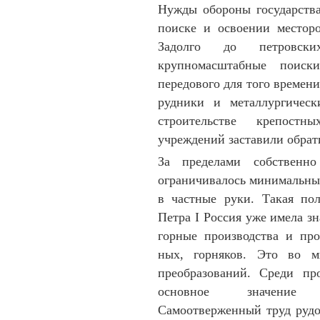
Нужды обороны государств
поиске и освоении местор
Задолго до петровск
крупномасштабные поиск
передового для того времени
рудники и метал­лур­ги­че
строи­тельстве крепостн
учреждений заставили обрат
За пределами собственно 
ограничивалось минимальны
в частные руки. Такая по
Петра I Рос­сия уже имела зн
горные произ­вод­ства и про
ных, горняков. Это во м
преобра­зо­ваний. Среди п
основ­ное значение им
Самоотверженный труд рудо