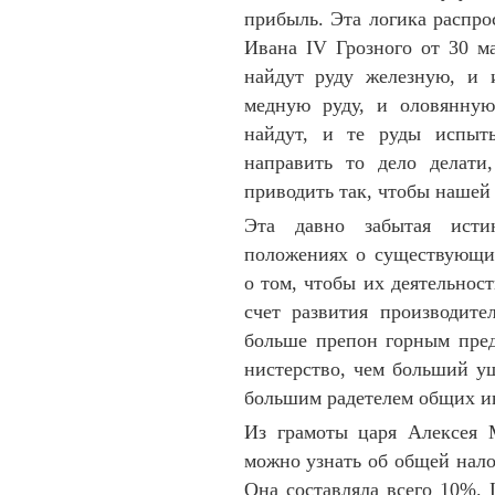
при­быль. Эта логика распро­
Ива­на IV Грозного от 30 ма
найдут руду же­лез­ную, и 
медную руду, и оловян­ную
найдут, и те руды ис­пыт
направить то дело делати,
приводить так, что­бы нашей
Эта давно забытая истин
положениях о сущест­вующих
о том, чтобы их дея­тельнос
счет раз­вития производите
больше препон горным пред
нистер­ство, чем больший ущ
большим ра­детелем общих ин
Из грамоты царя Алексея М
мож­но узнать об об­щей на­л
Она сос­тавляла всего 10%. 