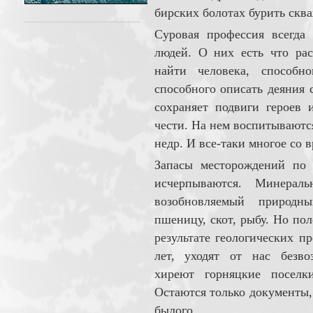
бирских боло­тах бурить сква
Суровая профессия всегда
людей. О них есть что ра
найти человека, способ
способного описать деяния 
сохраняет под­ви­ги героев
чести. На нем воспитываются
недр. И все-таки многое со в
Запасы месторождений по 
исчер­пы­ваются. Ми­не­р
возобновляемый природн
пшеницу, скот, рыбу. Но по
результате гео­логических п
лет, уходят от нас безвоз
хиреют горняцкие поселки
Остаются толь­ко документы,
былого.