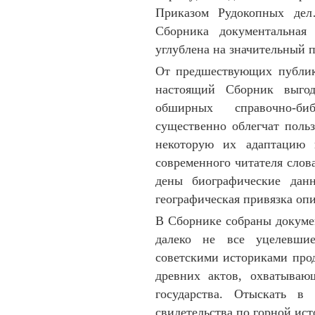
При­казом Рудокопных де
Сборника до­кумен­тальна
углублена на значительный 
От предшествующих публ
настоящий Сбор­ник выгод
обшир­ных справочно-биб
существенно облег­чат поль
некоторую их адаптацию в
совре­менного чи­тателя сло
де­ны биографические дан
географи­чес­кая при­вязка о
В Сборнике собраны документ
далеко не все уце­левшие
советскими историками прод
древних ак­тов, охватыва
госу­дар­ства. Отыскать 
свидетель­ст­ва по горной ист