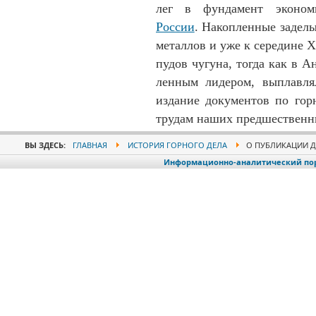
лег в фундамент эконом
России
. На­коп­ленные за­де
металлов и уже к середине X
пудов чугуна, тогда как в 
ленным ли­дером, выплавлял
издание до­кумен­тов по гор
трудам на­ших предшественни
ВЫ ЗДЕСЬ:
ГЛАВНАЯ
ИСТОРИЯ ГОРНОГО ДЕЛА
О ПУБЛИКАЦИИ ДО
Информационно-аналитический порт