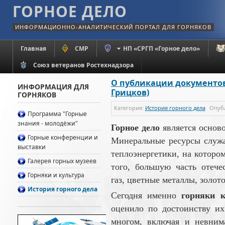
ГОРНОЕ ДЕЛО
ИНФОРМАЦИОННО-АНАЛИТИЧЕСКИЙ ПОРТАЛ ДЛЯ ГОРНЯКОВ
Главная
СМР
НП «СРГП «Горное дело»
Союз ветеранов Ростехнадзора
О публикации документов 
ИНФОРМАЦИЯ ДЛЯ
Грицков)
ГОРНЯКОВ
Категория:
История горного дела
Опуб
Программа "Горные
знания - молодёжи"
Горное дело
является осново
Горные конференции и
Мине­ральные ре­сурсы служ
выставки
тепло­энергетики, на котор
Галерея горных музеев
того, боль­шую часть отече
Горняки и культура
газ, цвет­ные ме­таллы, золо
История горного дела
Сегодня именно
горняки к
оцени­ло по дос­тоин­ству и
многом, вклю­чая и невни