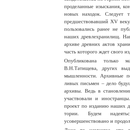
проделанные изыскания, ко
но­вых находок. Следует 
предшествовавший XV веку.
поль­зовались ранее не публ
наших древ­ле­храни­лищ. На­п
архиве древних актов хранит
часть которого ждет свого из
Опубликована только ма
В.Н.Татищева, других выд
мышленности. Архивные по
ливых пись­мен – дело будущ
архи­вы. Ведь в становлени
участ­вовали и иностранц
проект по изданию наших до
тории. Бу­дем надеят
усовершенствовано и продо