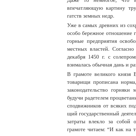
Даже то немногое, что в
впечатляющую карти­ну тр
гатств земных недр.
Уже в самых древних из сохр
особо бережное отношение го
гор­ные предприятия осво­б
мест­ных властей. Согласн
декаб­ря 1450 г. с со­лепро
взи­ма­лась обычная дань и р
В грамоте великого князя 
товарищи про­пи­сана норма
законо­дательство горняки 
будучи ра­де­телем процветан
сподвижников от всяких пода
щий государственный деятель
затраты влекло за собой об
грамоте читаем: “И как на т