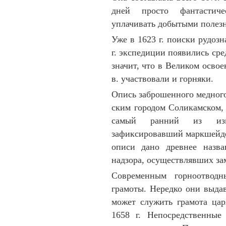
дней прос­то фантастиче
уплачивать добытыми по­ле
Уже в 1623 г. поиски рудозна
г. экспе­диции появились ср
зна­чит, что в Великом осво
в. участ­вовали и горняки.
Опись заброшенного медного 
ским городом Со­ли­камском,
самый ранний из извес
зафиксировавший марк­шейде
описи дано древ­нее назван
надзора, осу­ще­ствлявших з
Современным горноотводн
грамоты. Не­редко они выда
может служить грамо­та ца
1658 г. Непосредственные