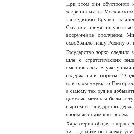
При этом они обустроили 
закре­пив их за Московским
экспе­ди­цию Ермака, зако
Смутное вре­мя полу­чен­ны
вооружение опол­чения Ми
освободило нашу Ро­ди­ну от 
Государство зорко следило 
шла о стратеги­ческих ви
вмешивалось. В уже упомин
содер­жатся и запре­ты: “А 
или оловянную, то Гри­горию
а самому тех руд не до­быват
цвет­ные металлы были в т
сырь­ем и госу­дар­ство дер
своим жестким контролем.
Характерна общая направленн
ти – делайте по своему усмо