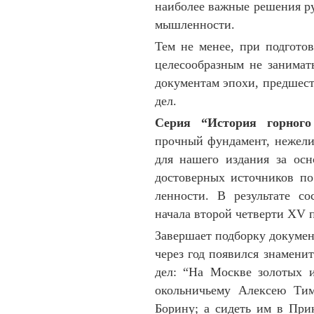
наиболее важ­ные ре­шения ру
мыш­ленности.
Тем не менее, при подготов
целесооб­разным не занимать
доку­мен­там эпохи, пред­ше
дел.
Серия “История горного
прочный фундамент, не­жели
для нашего издания за осн
достовер­ных ис­точ­ников 
ленности. В резуль­тате со
начала второй чет­верти XV 
Завершает подборку документо
через год поя­вился знаме­ни
дел: “На Москве зо­ло­тых 
околь­ничье­му Алек­сею Ти
Борину; а сидеть им в При­к