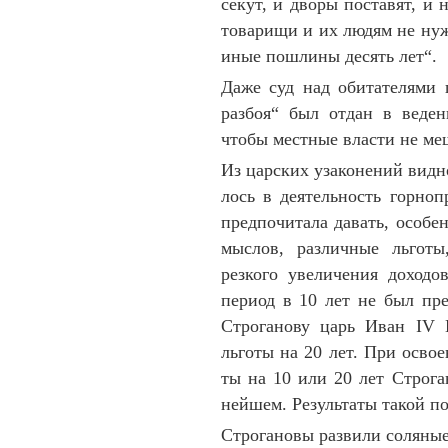
секут, и дворы поставят, и н
товарищи и их лю­дям не нуж
иные пошлины десять лет“.
Даже суд над обитателями г
разбоя“ был от­дан в веден
чтобы местные власти не меш
Из царских узаконений видно
лось в дея­тель­ность горно
пред­по­читала давать, осо­
мыс­лов, различные льгот
резкого увели­че­ния доход
период в 10 лет не был пре
Стро­ганову царь Иван IV 
льготы на 20 лет. При освоен
ты на 10 или 20 лет Стро­га
нейшем. Результаты такой пол
Строгановы развили соляные