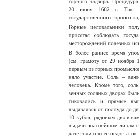
горного надзора. Про­цедура
20 июня 1682 г. Так ч
государственного гор­но­го н
Горные целовальники полу
присягая соблюдать госуд
месторождений полезных иско
В более раннее время упом
(см. грамоту от 29 ноября 1
первым из горных про­мыс­ло
ня­ло участие. Соль – важн
человека. Кро­ме того, соль
зенных соляных дворах были
тиковались и прямые вып
выдавалось от пол­пуда до дв
10 кубов, рядовым дворянам 
выда­чи знат­нейшим ли­цам 
да­че соли или ее недостаток 