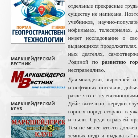
отдель­ные пре­крас­ные тру
существу не написана. Поэто
учеб­ников, научно-популя
нофильмах, телесериалах. 
имеет ис­следо­вание о сво
выдающихся про­дол­жателях.
ных дея­те­лях, самоотве
МАРКШЕЙДЕРСКИЙ
Родиной по
развитию гор
ВЕСТНИК
несправед­ливо.
Для молодежи, выросшей за 
и нефтяных по­селков, добы
разве что с телевизионными 
Дей­ст­ви­тель­но, нередки сл
МАРКШЕЙДЕРСКИЙ
КЛУБ
горных пород, сгорают в ужа
и пыли. Сре­ди отраслей про
Тем не менее кто-то должен
земных недр и выдавать “на