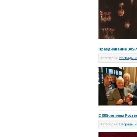
Празднование 305-
Категория:
Награды и
С 305-летием Росте
Категория:
Награды и