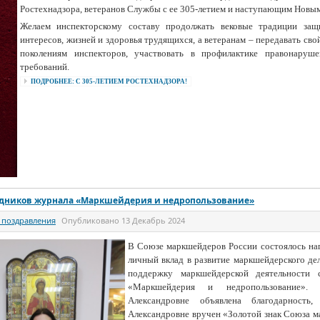
Ростехнадзора, ветеранов Службы с ее 305-летием и наступающим Новы
Желаем инспекторскому составу продолжать вековые традиции защ
интересов, жизней и здоровья трудящихся, а ветеранам – передавать св
поколениям инспекторов, участвовать в профилактике правонаруше
требований.
ПОДРОБНЕЕ: С 305-ЛЕТИЕМ РОСТЕХНАДЗОРА!
удников журнала «Маркшейдерия и недропользование»
 поздравления
Опубликовано
13 Декабрь 2024
В Союзе маркшейдеров России состоялось на
личный вклад в развитие маркшейдерского д
поддержку маркшейдерской деятельности 
«Маркшейдерия и недропользование». 
Александровне объявлена благодарность,
Александровне вручен «Золотой знак Союза м