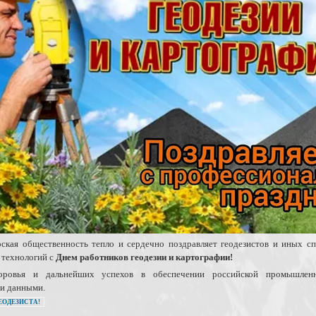
ская общественность тепло и сердечно поздравляет геодезистов и иных сп
 технологий с
Днем работников геодезии и картографии!
доровья и дальнейших успехов в обеспечении российской промышленн
и данными.
ЕОДЕЗИСТА!