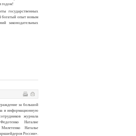
м годом!
иты государственных
ой богатый опыт новым
ний законодательных
граждение за большой
ела и информационную
сотрудников журнала
Федотенко Наталие
 Милетенко Наталье
аркшейдеров России».