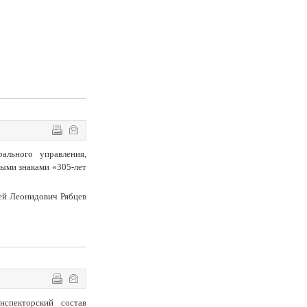
ального управления,
ыми знаками «305-лет
ей Леонидович Рябцев
спекторский состав