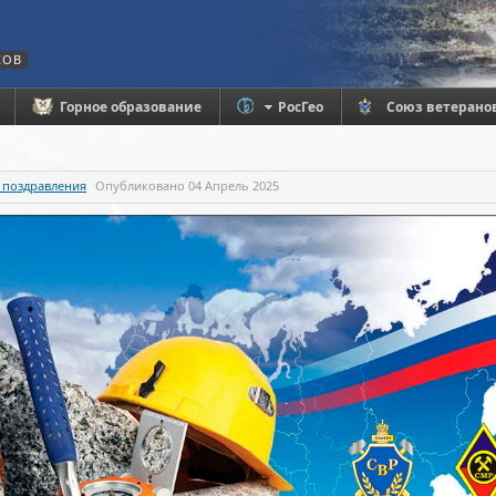
КОВ
Горное образование
РосГео
Союз ветерано
 поздравления
Опубликовано
04 Апрель 2025