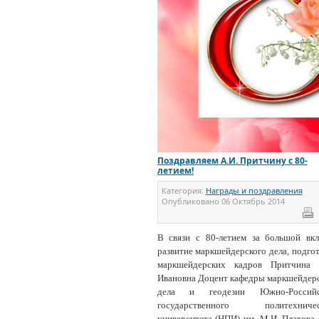
Поздравляем А.И. Притчину с 80-
летием!
Категория:
Награды и поздравления
Опубликовано
06 Октябрь 2014
В связи с 80-летием за большой вк
развитие маркшейдерского дела, подго
маркшейдерских кадров Притчина 
Ивановна Доцент кафедры маркшейдер
дела и геодезии Южно-Российс
государственного политехничес
университета (НПИ) им. М.И. Платова