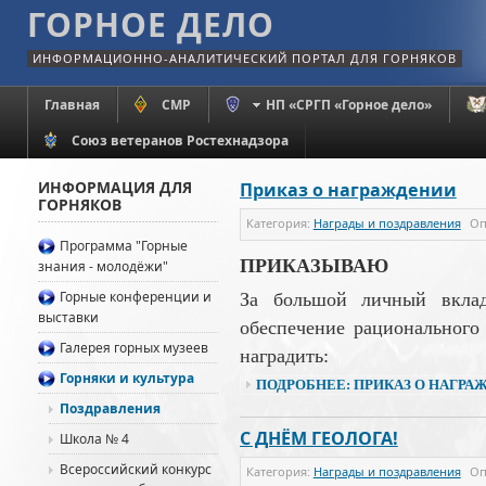
ГОРНОЕ ДЕЛО
ИНФОРМАЦИОННО-АНАЛИТИЧЕСКИЙ ПОРТАЛ ДЛЯ ГОРНЯКОВ
Главная
СМР
НП «СРГП «Горное дело»
Союз ветеранов Ростехнадзора
ИНФОРМАЦИЯ ДЛЯ
Приказ о награждении
ГОРНЯКОВ
Категория:
Награды и поздравления
Оп
Программа "Горные
ПРИКАЗЫВАЮ
знания - молодёжи"
Горные конференции и
За большой личный вклад
выставки
обеспечение рационального
Галерея горных музеев
наградить:
Горняки и культура
ПОДРОБНЕЕ: ПРИКАЗ О НАГРА
Поздравления
С ДНЁМ ГЕОЛОГА!
Школа № 4
Всероссийский конкурс
Категория:
Награды и поздравления
Оп