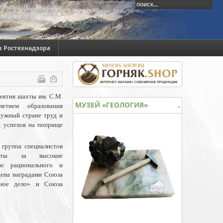
в Ростехнадзора
ектив шахты им. С.М.
МУЗЕЙ «ГЕОЛОГИЯ»
тием образования
нужный стране труд и
х успехов на поприще
 группа специалистов
ахты за высокие
ние рационального и
дена наградами Союза
ное дело» и Союза