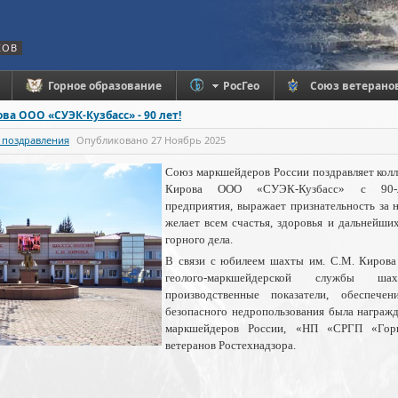
КОВ
Горное образование
РосГео
Союз ветерано
ва ООО «СУЭК-Кузбасс» - 90 лет!
 поздравления
Опубликовано
27 Ноябрь 2025
Союз маркшейдеров России поздравляет колл
Кирова ООО «СУЭК-Кузбасс» с 90-ле
предприятия, выражает признательность за 
желает всем счастья, здоровья и дальнейши
горного дела.
В связи с юбилеем шахты им. С.М. Кирова
геолого-маркшейдерской службы ш
производственные показатели, обеспече
безопасного недропользования была награж
маркшейдеров России, «НП «СРГП «Гор
ветеранов Ростехнадзора.