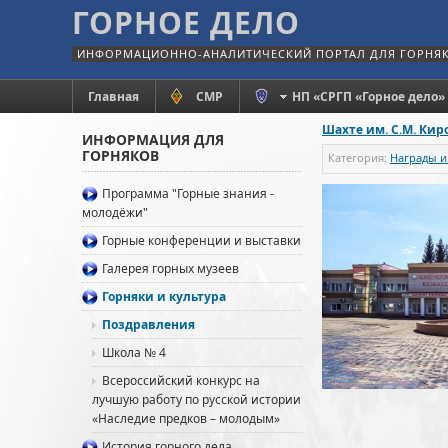
ГОРНОЕ ДЕЛО
ИНФОРМАЦИОННО-АНАЛИТИЧЕСКИЙ ПОРТАЛ ДЛЯ ГОРНЯ
Главная
СМР
НП «СРГП «Горное дело»
Шахте им. С.М. Киро
ИНФОРМАЦИЯ ДЛЯ
ГОРНЯКОВ
Категория:
Награды и
Программа "Горные знания -
молодёжи"
Горные конференции и выставки
Галерея горных музеев
Горняки и культура
Поздравления
Школа № 4
Всероссийский конкурс на
лучшую работу по русской истории
«Наследие предков – молодым»
История горного дела