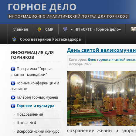
ГОРНОЕ ДЕЛО
ИНФОРМАЦИОННО-АНАЛИТИЧЕСКИЙ ПОРТАЛ ДЛЯ ГОРНЯКОВ
Главная
СМР
НП «СРГП «Горное дело»
Союз ветеранов Ростехнадзора
День святой великомуче
ИНФОРМАЦИЯ ДЛЯ
ГОРНЯКОВ
Категория:
День горняка и святой вел
Декабрь 2022
Программа "Горные
знания - молодёжи"
Горные конференции и
выставки
Галерея горных музеев
Горняки и культура
Поздравления
Школа № 4
сохранение жизни и здоров
Всероссийский конкурс