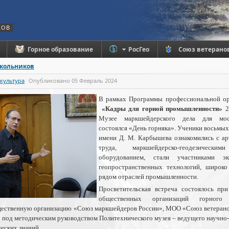
КОВ
Горное образование
РосГео
Союз ветерано
школьников
 культура
Опубликовано
05 Февраль 2024
В рамках Программы профессиональной ор
«Кадры для горной промышленности»
2
Музее маркшейдерского дела для мос
состоялся «День горняка». Ученики восьмы
имени Д. М. Карбышева ознакомились с ар
труда, маркшейдерско-геодезичес
оборудованием, стали участниками э
геопространственных технологий, широк
рядом отраслей промышленности.
Просветительская встреча состоялось пр
общественных организаций горного
ственную организацию «Союз маркшейдеров России», МОО «Союз ветерано
 под методическим руководством Политехнического музея – ведущего научно-
еских знаний.