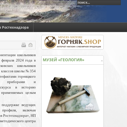
в Ростехнадзора
иентации школьников
МУЗЕЙ «ГЕОЛОГИЯ»
 февраля 2024 года в
ковских школьников
х классов школы № 354
тефактами горняцкого
кими приборами и
кскурса в историю
о применяемых целым
и поддержке ведущих
 профиля, включая
в Ростехнадзора», НП
методического центра