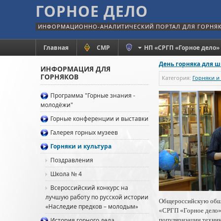
ГОРНОЕ ДЕЛО
ИНФОРМАЦИОННО-АНАЛИТИЧЕСКИЙ ПОРТАЛ ДЛЯ ГОРНЯ
Главная
СМР
НП «СРГП «Горное дело»
День горняка для 
ИНФОРМАЦИЯ ДЛЯ
ГОРНЯКОВ
Категория:
Горняки и
Программа "Горные знания -
молодёжи"
Горные конференции и выставки
Галерея горных музеев
Горняки и культура
Поздравления
Школа № 4
Всероссийский конкурс на
лучшую работу по русской истории
Общероссийскую обще
«Наследие предков – молодым»
«СРГП «Горное дело»
История горного дела
популяризации технич