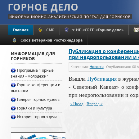
ГОРНОЕ ДЕЛО
ИНФОРМАЦИОННО-АНАЛИТИЧЕСКИЙ ПОРТАЛ ДЛЯ ГОРНЯКОВ
Главная
СМР
НП «СРГП «Горное дело»
Союз ветеранов Ростехнадзора
Публикация о конференц
ИНФОРМАЦИЯ ДЛЯ
при недропользовании и 
ГОРНЯКОВ
Категория:
Новости
Опубликовано
08 А
Программа "Горные
знания - молодёжи"
Вышла
Публикация
в журна
Горные конференции и
- Северный Кавказ» о кон
выставки
при недропользовании и охра
Галерея горных музеев
< Назад
Вперёд >
Горняки и культура
История горного дела