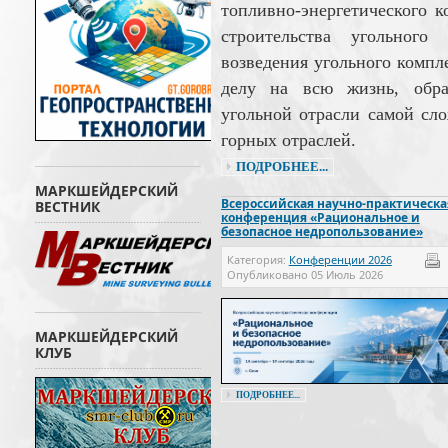
топливно-энергетического 
строительства угольного 
возведения угольного компл
делу на всю жизнь, обр
угольной отрасли самой сл
горных отраслей.
ПОДРОБНЕЕ...
МАРКШЕЙДЕРСКИЙ
Всероссийская научно-практическа
ВЕСТНИК
конференция «Рациональное и
безопасное недропользование»
Категория:
Конференции 2026
Опубликовано
05 Июль 2026
МАРКШЕЙДЕРСКИЙ
КЛУБ
ПОДРОБНЕЕ...