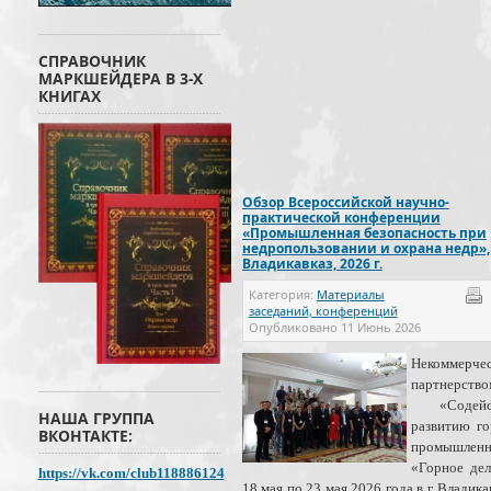
СПРАВОЧНИК
МАРКШЕЙДЕРА В 3-Х
КНИГАХ
Обзор Всероссийской научно-
практической конференции
«Промышленная безопасность при
недропользовании и охрана недр»,
Владикавказ, 2026 г.
Категория:
Материалы
заседаний, конференций
Опубликовано
11 Июнь 2026
Некоммерче
партнерство
«Содейст
НАША ГРУППА
развитию г
ВКОНТАКТЕ:
промышленн
«Горное де
https://vk.com/club118886124
18 мая по 23 мая 2026 года в г. Владика