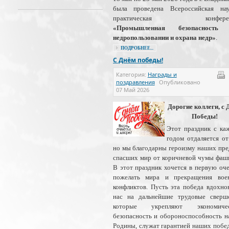
была проведена Всероссийская нау
практическая конферен
«Промышленная безопасность
недропользовании и охрана недр»
.
ПОДРОБНЕЕ...
С Днём победы!
Категория:
Награды и
поздравления
Опубликовано
07 Май 2026
Дорогие коллеги, с 
Победы!
Этот праздник с ка
годом отдаляется от
но мы благодарны героизму наших пре
спасших мир от коричневой чумы фаш
В этот праздник хочется в первую оч
пожелать мира и прекращения вое
конфликтов. Пусть эта победа вдохно
нас на дальнейшие трудовые сверше
которые укрепляют экономиче
безопасность и обороноспособность 
Родины, служат гарантией наших побе